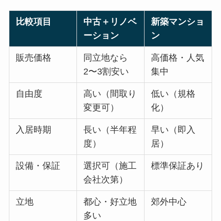
比較項目
中古＋リノベ
新築マンショ
ーション
ン
販売価格
同立地なら
高価格・人気
2〜3割安い
集中
自由度
高い（間取り
低い（規格
変更可）
化）
入居時期
長い（半年程
早い（即入
度）
居）
設備・保証
選択可（施工
標準保証あり
会社次第）
立地
都心・好立地
郊外中心
多い