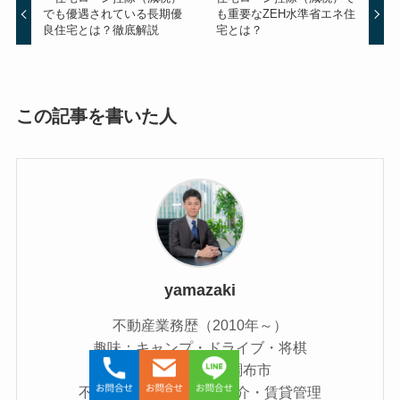
でも優遇されている長期優
も重要なZEH水準省エネ住
良住宅とは？徹底解説
宅とは？
この記事を書いた人
yamazaki
不動産業務歴（2010年～）
趣味：キャンプ・ドライブ・将棋
出身地：東京都調布市
不動産売買仲介・賃貸仲介・賃貸管理