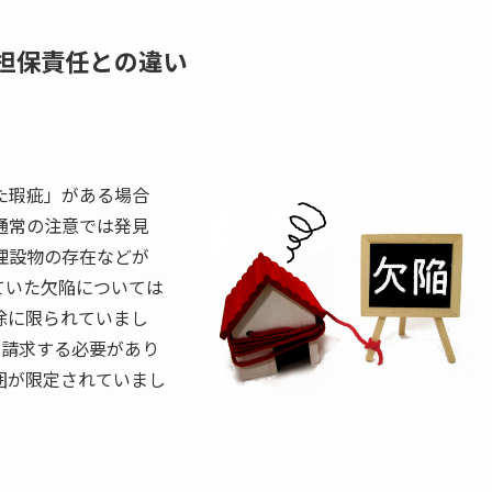
疵担保責任との違い
た瑕疵」がある場合
通常の注意では発見
埋設物の存在などが
ていた欠陥については
除に限られていまし
に請求する必要があり
囲が限定されていまし