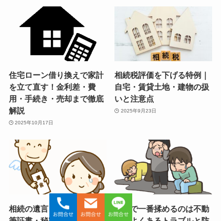
住宅ローン借り換えで家計
相続税評価を下げる特例｜
を立て直す！金利差・費
自宅・賃貸土地・建物の扱
用・手続き・売却まで徹底
いと注意点
解説
2025年9月23日
2025年10月17日
相続の遺言｜公正証書・自
相続で一番揉めるのは不動
筆証書・秘密証書の違いを
産｜よくあるトラブルと防